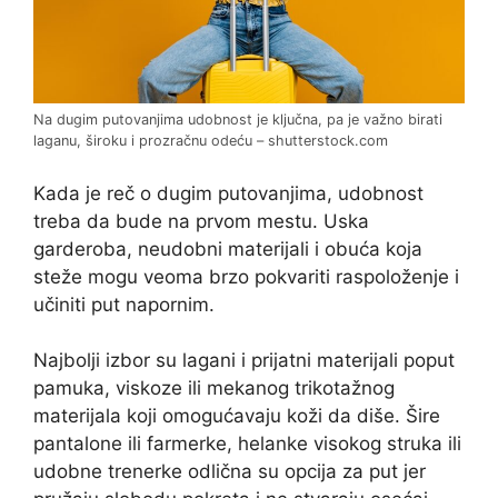
Na dugim putovanjima udobnost je ključna, pa je važno birati
laganu, široku i prozračnu odeću – shutterstock.com
Kada je reč o dugim putovanjima, udobnost
treba da bude na prvom mestu. Uska
garderoba, neudobni materijali i obuća koja
steže mogu veoma brzo pokvariti raspoloženje i
učiniti put napornim.
Najbolji izbor su lagani i prijatni materijali poput
pamuka, viskoze ili mekanog trikotažnog
materijala koji omogućavaju koži da diše. Šire
pantalone ili farmerke, helanke visokog struka ili
udobne trenerke odlična su opcija za put jer