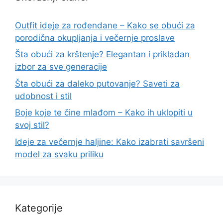
Outfit ideje za rođendane – Kako se obući za
porodična okupljanja i večernje proslave
Šta obući za krštenje? Elegantan i prikladan
izbor za sve generacije
Šta obući za daleko putovanje? Saveti za
udobnost i stil
Boje koje te čine mlađom – Kako ih uklopiti u
svoj stil?
Ideje za večernje haljine: Kako izabrati savršeni
model za svaku priliku
Kategorije