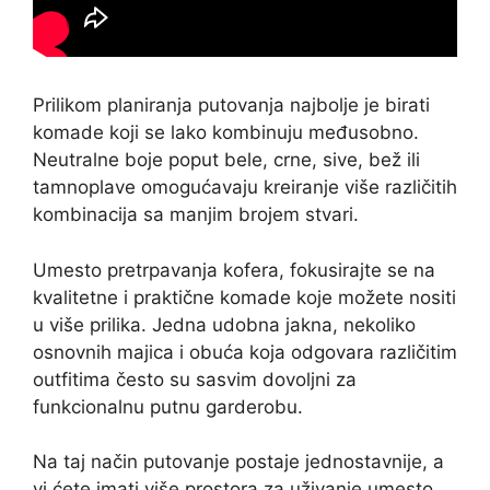
Prilikom planiranja putovanja najbolje je birati
komade koji se lako kombinuju međusobno.
Neutralne boje poput bele, crne, sive, bež ili
tamnoplave omogućavaju kreiranje više različitih
kombinacija sa manjim brojem stvari.
Umesto pretrpavanja kofera, fokusirajte se na
kvalitetne i praktične komade koje možete nositi
u više prilika. Jedna udobna jakna, nekoliko
osnovnih majica i obuća koja odgovara različitim
outfitima često su sasvim dovoljni za
funkcionalnu putnu garderobu.
Na taj način putovanje postaje jednostavnije, a
vi ćete imati više prostora za uživanje umesto