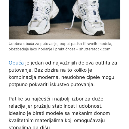
Udobna obuća za putovanje, poput patika ili ravnih modela,
obezbeđuje lako hodanje i praktičnost – shutterstock.com
Obuća
je jedan od najvažnijih delova outfita za
putovanje. Bez obzira na to koliko je
kombinacija moderna, neudobne cipele mogu
potpuno pokvariti iskustvo putovanja.
Patike su najčešći i najbolji izbor za duže
relacije jer pružaju stabilnost i udobnost.
Idealno je birati modele sa mekanim đonom i
kvalitetnim materijalima koji omogućavaju
stopalima da dišu.