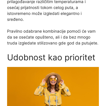
prilagođavanje različitim temperaturama i
osećaj prijatnosti tokom celog puta, a
istovremeno može izgledati elegantno i
sređeno.
Pravilno odabrane kombinacije pomoći će vam
da se osećate opušteno, ali i da bez mnogo
truda izgledate stilizovano gde god da putujete.
Udobnost kao prioritet