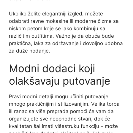
Ukoliko želite elegantniji izgled, možete
odabrati ravne mokasine ili moderne čizme sa
niskom petom koje se lako kombinuju sa
različitim outfitima. Važno je da obuća bude
praktična, laka za održavanje i dovoljno udobna
za duže hodanje.
Modni dodaci koji
olakšavaju putovanje
Pravi modni detalji mogu učiniti putovanje
mnogo praktičnijim i stilizovanijim. Velika torba
ili ranac sa više pregrada pomoći će vam da
organizujete sve neophodne stvari, dok će
kvalitetan šal imati višestruku funkciju – može