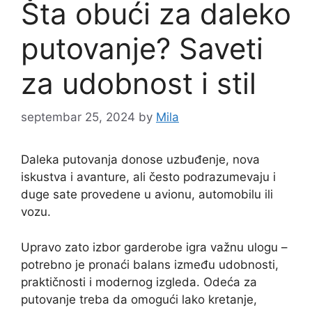
Šta obući za daleko
putovanje? Saveti
za udobnost i stil
septembar 25, 2024
by
Mila
Daleka putovanja donose uzbuđenje, nova
iskustva i avanture, ali često podrazumevaju i
duge sate provedene u avionu, automobilu ili
vozu.
Upravo zato izbor garderobe igra važnu ulogu –
potrebno je pronaći balans između udobnosti,
praktičnosti i modernog izgleda. Odeća za
putovanje treba da omogući lako kretanje,