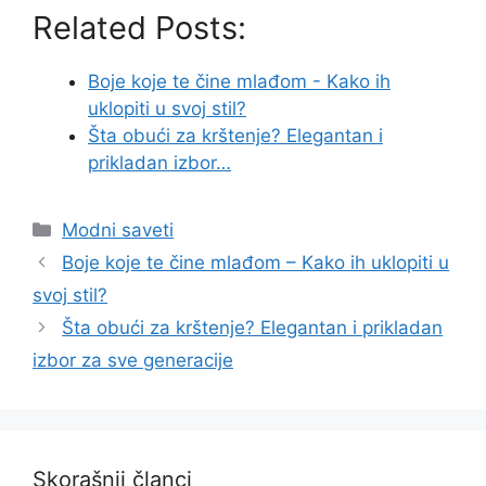
Related Posts:
Boje koje te čine mlađom - Kako ih
uklopiti u svoj stil?
Šta obući za krštenje? Elegantan i
prikladan izbor…
Categories
Modni saveti
Boje koje te čine mlađom – Kako ih uklopiti u
svoj stil?
Šta obući za krštenje? Elegantan i prikladan
izbor za sve generacije
Skorašnji članci