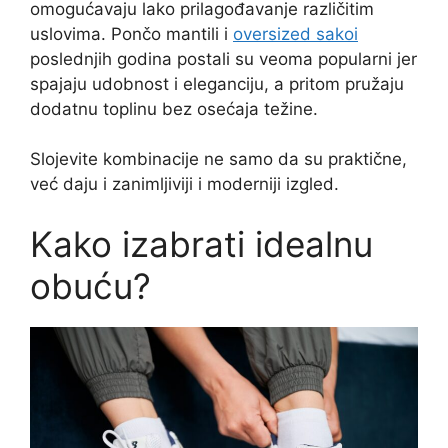
omogućavaju lako prilagođavanje različitim
uslovima. Pončo mantili i
oversized sakoi
poslednjih godina postali su veoma popularni jer
spajaju udobnost i eleganciju, a pritom pružaju
dodatnu toplinu bez osećaja težine.
Slojevite kombinacije ne samo da su praktične,
već daju i zanimljiviji i moderniji izgled.
Kako izabrati idealnu
obuću?