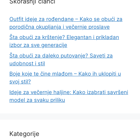
Skorašnji članci
Outfit ideje za rođendane – Kako se obući za
porodična okupljanja i večernje proslave
Šta obući za krštenje? Elegantan i prikladan
izbor za sve generacije
Šta obući za daleko putovanje? Saveti za
udobnost i stil
Boje koje te čine mlađom – Kako ih uklopiti u
svoj stil?
Ideje za večernje haljine: Kako izabrati savršeni
model za svaku priliku
Kategorije